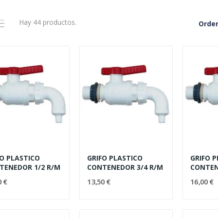
Hay 44 productos.
Orden
ación
a
tos
bles
FO PLASTICO
GRIFO PLASTICO
GRIFO 
ía.
TENEDOR 1/2 R/M
CONTENEDOR 3/4 R/M
CONTEN
0 €
13,50 €
16,00 €