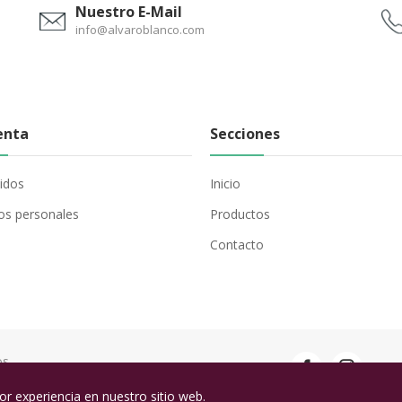
Nuestro E-Mail
info@alvaroblanco.com
enta
Secciones
idos
Inicio
os personales
Productos
Contacto
os
or experiencia en nuestro sitio web.