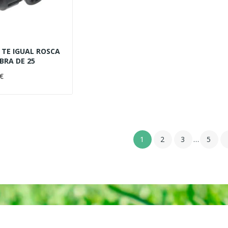
 TE IGUAL ROSCA
BRA DE 25
€
1
2
3
…
5