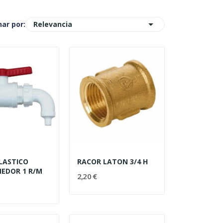

Relevancia
ar por:
PLASTICO
RACOR LATON 3/4 H
EDOR 1 R/M
2,20 €