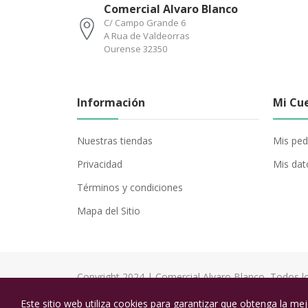
Comercial Alvaro Blanco
C/ Campo Grande 6
A Rua de Valdeorras
Ourense 32350
Información
Mi Cu
Nuestras tiendas
Mis ped
Privacidad
Mis dat
Términos y condiciones
Mapa del Sitio
Copyright 2024 | Comercial Alvaro Blanco, Todos l
Derechos Reservados
Este sitio web utiliza cookies para garantizar que obtenga la mej