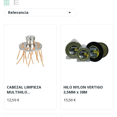

Relevancia
A
continuación
se
muestra
una
lista
de
productos
disponibles
en
esta
CABEZAL LIMPIEZA
HILO NYLON VERTIGO
categoría.
MULTIHILO
3,5MM x 38M
DESBROZADORA 55-1147
12,50 €
15,50 €