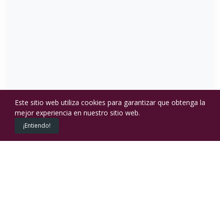
Este sitio web utiliza cookies para garantizar que obtenga la
mejor experiencia en nuestro sitio web.
0
¡Entiendo!
Productos
Cart
CEREALES