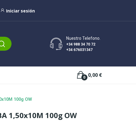
Iniciar sesión
Nuestro Telefono.
+34 988 34 70 72
+34 676031347
0,00 €
0
0x10M 100g OW
A 1,50x10M 100g OW