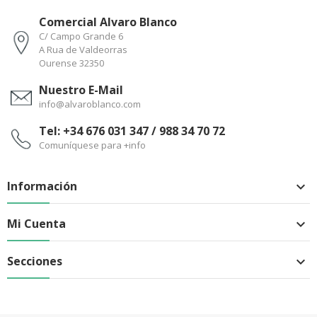
Comercial Alvaro Blanco
C/ Campo Grande 6
A Rua de Valdeorras
Ourense 32350
Nuestro E-Mail
info@alvaroblanco.com
Tel: +34 676 031 347 / 988 34 70 72
Comuníquese para +info
Información

Mi Cuenta

Secciones
