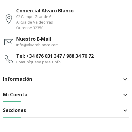
Comercial Alvaro Blanco
C/ Campo Grande 6
A Rua de Valdeorras
Ourense 32350
Nuestro E-Mail
info@alvaroblanco.com
Tel: +34 676 031 347 / 988 34 70 72
Comuníquese para +info
Información

Mi Cuenta

Secciones
