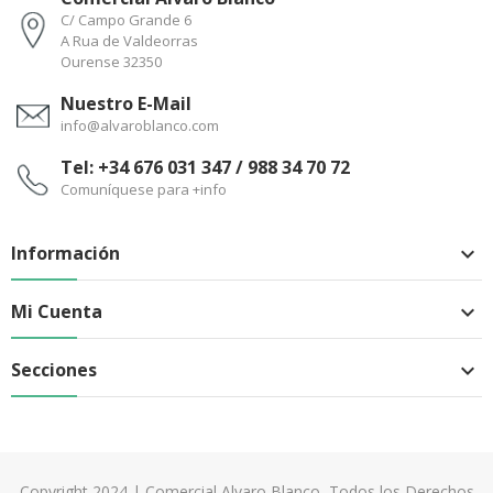
C/ Campo Grande 6
A Rua de Valdeorras
Ourense 32350
Nuestro E-Mail
info@alvaroblanco.com
Tel: +34 676 031 347 / 988 34 70 72
Comuníquese para +info
Información

Mi Cuenta

Secciones

Copyright 2024 | Comercial Alvaro Blanco, Todos los Derechos