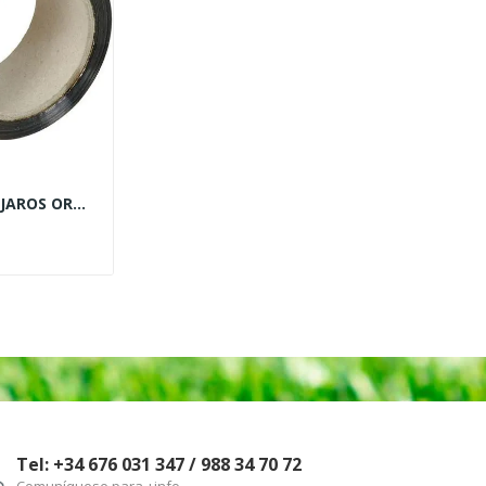
JAROS ORO
Tel: +34 676 031 347 / 988 34 70 72
Comuníquese para +info