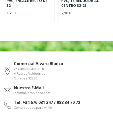
PVC, ENLACE RECTO DE
PVC, TE REDUCIDA AL
32
CENTRO 32-25
1,70 €
2,10 €
Comercial Alvaro Blanco
C/ Campo Grande 6
A Rua de Valdeorras
Ourense 32350
Nuestro E-Mail
info@alvaroblanco.com
Tel: +34 676 031 347 / 988 34 70 72
Comuníquese para +info