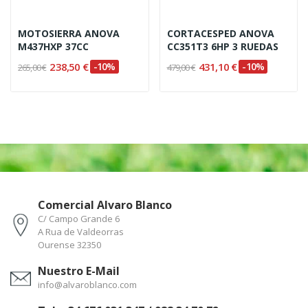
MOTOSIERRA ANOVA
CORTACESPED ANOVA
M437HXP 37CC
CC351T3 6HP 3 RUEDAS
238,50 €
-10%
431,10 €
-10%
265,00 €
479,00 €
Comercial Alvaro Blanco
C/ Campo Grande 6
A Rua de Valdeorras
Ourense 32350
Nuestro E-Mail
info@alvaroblanco.com