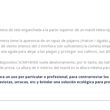
ta de tela enganchada a la parte superior de un mástil telescóp
eta tiene la aparencia de un rapaz de pájaros (Halcon / Aguila) y 
sa de viento (menos del 2 Km/hora son suficientes) la cometa empi
na aguila para alejar a las plagas y proteger sus cultivos, sus árb
el dispositivo SCARYBIRD vuela aleatoriamente, por lo tanto, las
e presa. La altura de 6 metros del mastil es la altura mínima par
ra un uso por particular o profesional, para contrarrestar lo
aviotas, urracas, etc y brindar una solución ecológica para pro