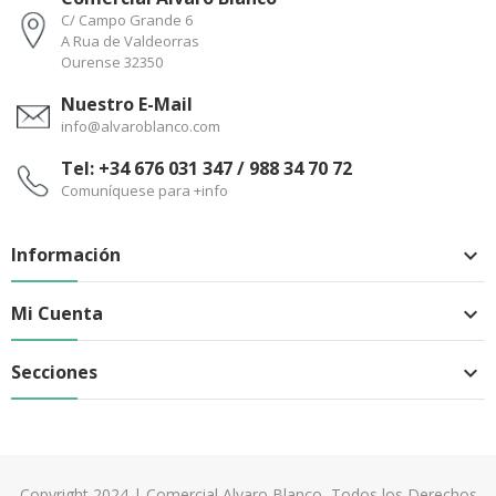
C/ Campo Grande 6
A Rua de Valdeorras
Ourense 32350
Nuestro E-Mail
info@alvaroblanco.com
Tel: +34 676 031 347 / 988 34 70 72
Comuníquese para +info
Información

Mi Cuenta

Secciones

Copyright 2024 | Comercial Alvaro Blanco, Todos los Derechos