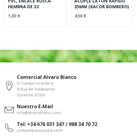
PVC, ENLACE ROSCA
ACOPLE LATON RAPIDO
HEMBRA DE 32
25MM (RACOR BOMBERO)
1,30 €
4,50 €
Comercial Alvaro Blanco
C/ Campo Grande 6
A Rua de Valdeorras
Ourense 32350
Nuestro E-Mail
info@alvaroblanco.com
Tel: +34 676 031 347 / 988 34 70 72
Comuníquese para +info